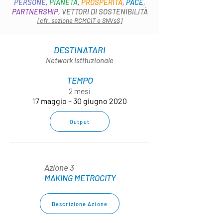
PERSONE
,
PIANETA
,
PROSPERITÀ
,
PACE
,
PARTNERSHIP,
VETTORI DI SOSTENIBILITÀ
[cfr. sezione RCMCiT e SNVsS]
DESTINATARI
Network istituzionale
TEMPO
2 mesi
17 maggio – 30 giugno 2020
Output
Azione 3
MAKING METROCITY
Descrizione Azione